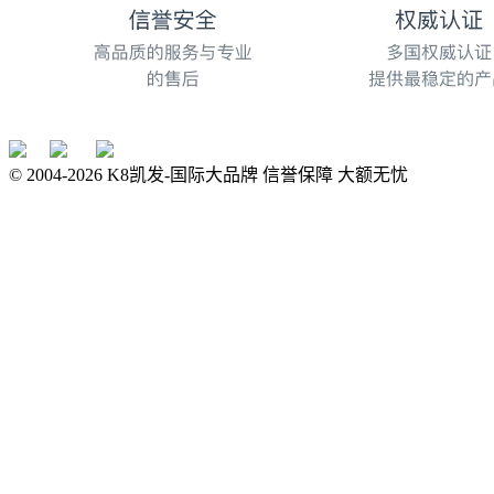
© 2004-
2026
K8凯发-国际大品牌 信誉保障 大额无忧