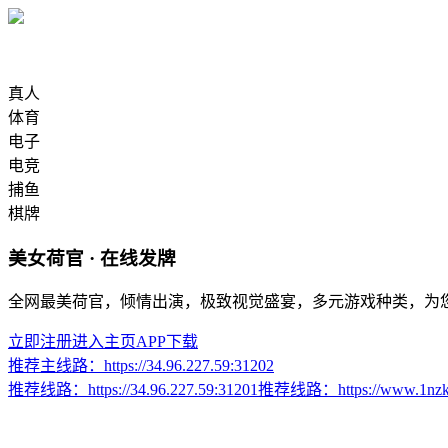
真人
体育
电子
电竞
捕鱼
棋牌
美女荷官 · 在线发牌
全网最美荷官，倾情出演，极致视觉盛宴，多元游戏种类，为
立即注册
进入主页
APP下载
推荐主线路：
https://34.96.227.59:31202
推荐线路：
https://34.96.227.59:31201
推荐线路：
https://www.1nz