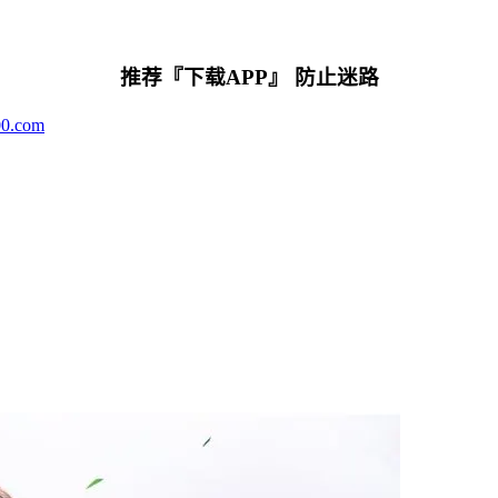
推荐『下载APP』 防止迷路
00.com